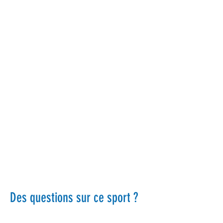
Florence Labrecque
Catherine Bélanger
Senior
Senior
3
4
Des questions sur ce sport ?