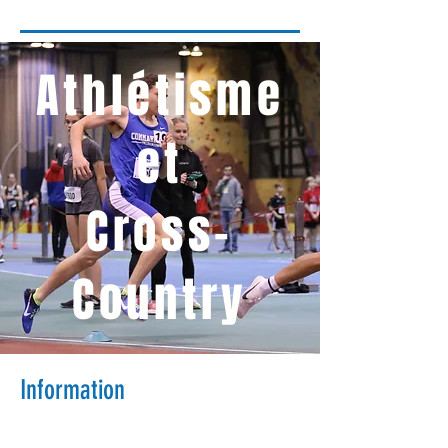
Athlétisme
et
Cross-
Country
Information