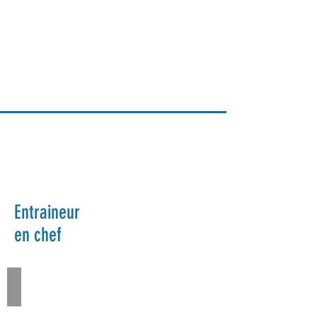
Formule
Entraineur
Parascolaire
en chef
Félix Caron-Guillemette